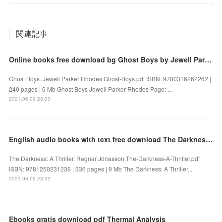
関連記事
Online books free download bg Ghost Boys by Jewell Parker Rhodes
Ghost Boys. Jewell Parker Rhodes Ghost-Boys.pdf ISBN: 9780316262262 |
240 pages | 6 Mb Ghost Boys Jewell Parker Rhodes Page: ...
2021.06.09 23:33
English audio books with text free download The Darkness: A Thriller by Ragnar Jónasson
The Darkness: A Thriller. Ragnar Jónasson The-Darkness-A-Thriller.pdf
ISBN: 9781250231239 | 336 pages | 9 Mb The Darkness: A Thriller...
2021.06.09 23:32
Ebooks gratis download pdf Thermal Analysis