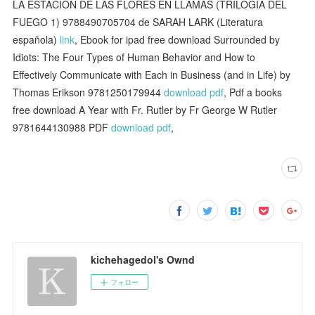
LA ESTACION DE LAS FLORES EN LLAMAS (TRILOGIA DEL
FUEGO 1) 9788490705704 de SARAH LARK (Literatura
española)
link
, Ebook for ipad free download Surrounded by
Idiots: The Four Types of Human Behavior and How to
Effectively Communicate with Each in Business (and in Life) by
Thomas Erikson 9781250179944
download pdf
, Pdf a books
free download A Year with Fr. Rutler by Fr George W Rutler
9781644130988 PDF
download pdf
,
kichehagedol's Ownd
フォロー