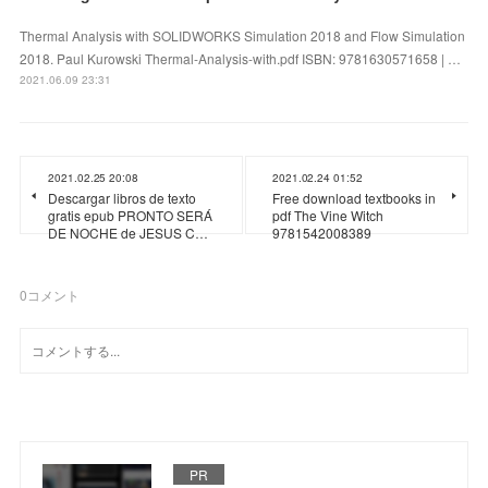
Thermal Analysis with SOLIDWORKS Simulation 2018 and Flow Simulation
2018. Paul Kurowski Thermal-Analysis-with.pdf ISBN: 9781630571658 | …
2021.06.09 23:31
2021.02.25 20:08
2021.02.24 01:52
Descargar libros de texto
Free download textbooks in
gratis epub PRONTO SERÁ
pdf The Vine Witch
DE NOCHE de JESUS C…
9781542008389
0
コメント
PR