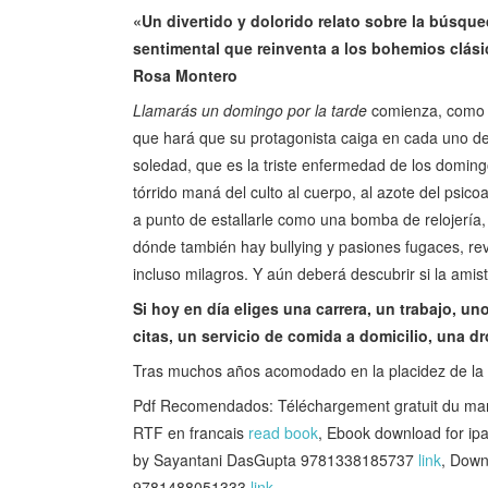
«Un divertido y dolorido relato sobre la búsqued
sentimental que reinventa a los bohemios clási
Rosa Montero
Llamarás un domingo por la tarde
comienza, como t
que hará que su protagonista caiga en cada uno de l
soledad, que es la triste enfermedad de los doming
tórrido maná del culto al cuerpo, al azote del psico
a punto de estallarle como una bomba de relojería,
dónde también hay bullying y pasiones fugaces, rev
incluso milagros. Y aún deberá descubrir si la amist
Si hoy en día eliges una carrera, un trabajo, u
citas, un servicio de comida a domicilio, una dr
Tras muchos años acomodado en la placidez de la vi
Pdf Recomendados: Téléchargement gratuit du ma
RTF en francais
read book
, Ebook download for ip
by Sayantani DasGupta 9781338185737
link
, Down
9781488051333
link
,