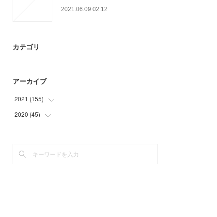
2021.06.09 02:12
カテゴリ
アーカイブ
2021
(
155
)
2020
(
45
(
24
)
)
(
56
)
(
18
)
(
22
)
(
12
)
(
26
)
(
15
)
(
12
)
(
15
)