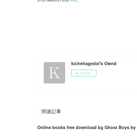
kichehagedol's Ownd
フォロー
関連記事
Online books free download bg Ghost Boys by 