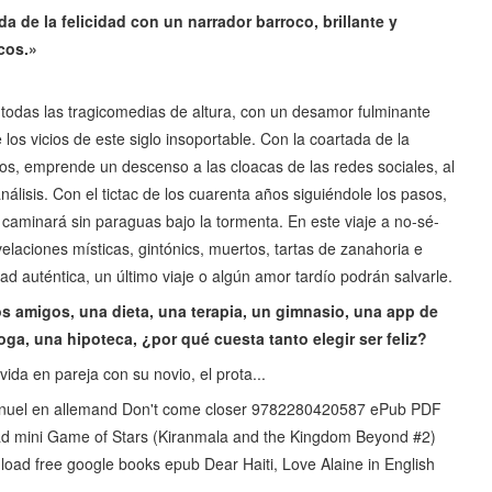
a de la felicidad con un narrador barroco, brillante y
cos.»
odas las tragicomedias de altura, con un desamor fulminante
os vicios de este siglo insoportable. Con la coartada de la
os, emprende un descenso a las cloacas de las redes sociales, al
análisis. Con el tictac de los cuarenta años siguiéndole los pasos,
 caminará sin paraguas bajo la tormenta. En este viaje a no-sé-
elaciones místicas, gintónics, muertos, tartas de zanahoria e
ad auténtica, un último viaje o algún amor tardío podrán salvarle.
nos amigos, una dieta, una terapia, un gimnasio, una app de
oga, una hipoteca, ¿por qué cuesta tanto elegir ser feliz?
da en pareja con su novio, el prota...
nuel en allemand Don't come closer 9782280420587 ePub PDF
ad mini Game of Stars (Kiranmala and the Kingdom Beyond #2)
load free google books epub Dear Haiti, Love Alaine in English