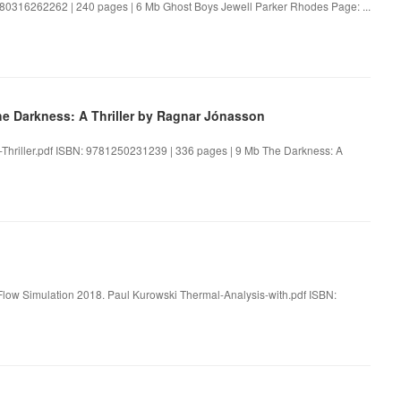
80316262262 | 240 pages | 6 Mb Ghost Boys Jewell Parker Rhodes Page: ...
he Darkness: A Thriller by Ragnar Jónasson
Thriller.pdf ISBN: 9781250231239 | 336 pages | 9 Mb The Darkness: A
ow Simulation 2018. Paul Kurowski Thermal-Analysis-with.pdf ISBN: