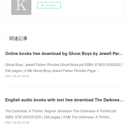
フォロー
関連記事
Online books free download bg Ghost Boys by Jewell Parker Rhodes
Ghost Boys. Jewell Parker Rhodes Ghost-Boys.pdf ISBN: 9780316262262 |
240 pages | 6 Mb Ghost Boys Jewell Parker Rhodes Page: ...
2021.06.09 23:33
English audio books with text free download The Darkness: A Thriller by Ragnar Jónasson
The Darkness: A Thriller. Ragnar Jónasson The-Darkness-A-Thriller.pdf
ISBN: 9781250231239 | 336 pages | 9 Mb The Darkness: A Thriller...
2021.06.09 23:32