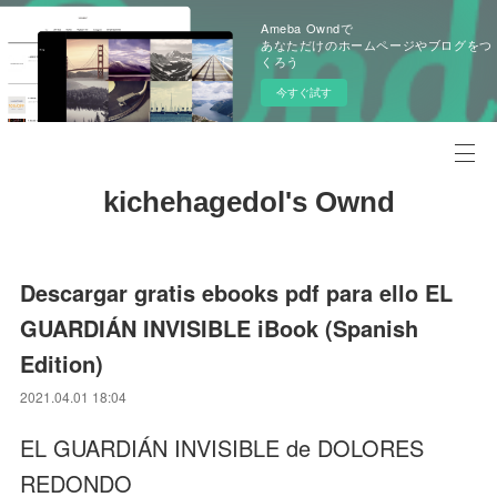
Ameba Owndで
あなただけのホームページやブログをつ
くろう
今すぐ試す
kichehagedol's Ownd
Descargar gratis ebooks pdf para ello EL
GUARDIÁN INVISIBLE iBook (Spanish
Edition)
2021.04.01 18:04
EL GUARDIÁN INVISIBLE de DOLORES
REDONDO